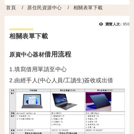
首頁
原住民資源中心
相關表單下載
瀏覽
瀏覽人次:
950
相關表單下載
借用流程
原資中心器材
1.填寫借用單請至中心
2.由經手人(中心人員/工讀生)簽收或出借