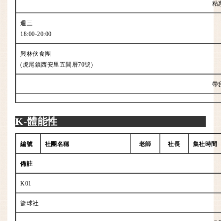
粘
週三
18:00-20:00
興林伙食團
(虎尾鎮西安里五間厝70號)
帶
K-體能性
編號
社團名稱
老師
社長
集社時間
備註
K01
籃球社