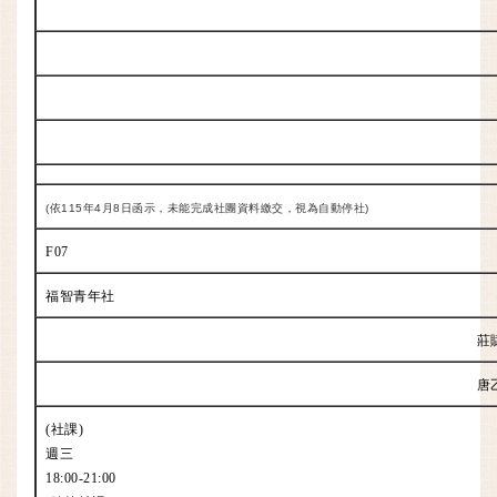
(依115年4月8日函示，未能完成社團資料繳交，視為自動停社)
F07
福智青年社
莊
唐
(社課)
週三
18:00-21:00