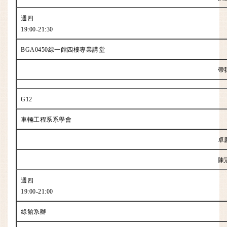
週四
19:00-21:30
BGA0450綜一館四樓專業講堂
帶
G12
車輛工程系系學會
卓
陳
週四
19:00-21:00
綠館系辦