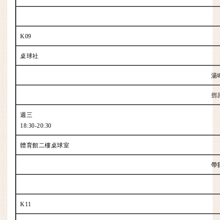
K09
桌球社
湯
鄧
週三
18:30-20:30
體育館二樓桌球室
帶
K11