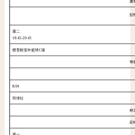
盧
彭
週二
18:45-20:45
體育館室外籃球C場
帶
K04
羽球社
林
莊
週一