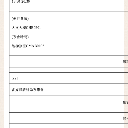
18:30-20:30
(例行會議)
人文大樓CHB0201
(系會時間)
階梯教室CMAB0106
帶
G21
多媒體設計系系學會
鄭
簡