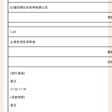
紅樓四樓生科系學會辦公室
帶
G20
企業管理系系學會
廖
何
(例行會議)
週五
13:30-17:30
(系會時間)
週五