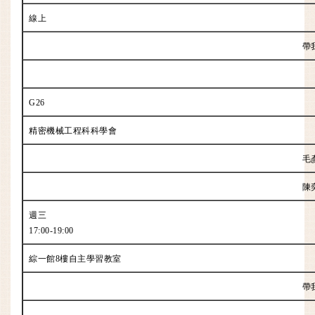
線上
帶
G26
精密機械工程科科學會
毛
陳
週三
17:00-19:00
綜一館8樓自主學習教室
帶