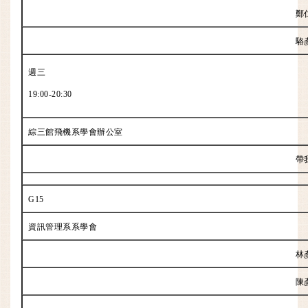
鄭
駱
週三
19:00-20:30
綜三館飛機系學會辦公室
帶
G15
資訊管理系系學會
林
陳