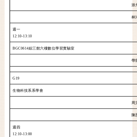
游
林
週一
12:10-13:10
BGC0614綜三館六樓數位學習實驗室
帶
G19
生物科技系系學會
周
陳
週四
12:10-13:00