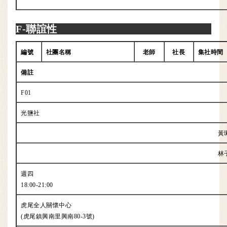
F-聯誼性
編號
社團名稱
老師
社長
集社時間
備註
F01
光鹽社
黃
林
週四
18:00-21:00
虎尾全人關懷中心
(虎尾鎮興南里興南80-3號)