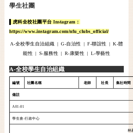
學生社團
▌虎科全校社團平台 Instagram：
https://www.instagram.com/nfu_clubs_official/
A-全校學生自治組織
|
G-自治性
|
F-聯誼性
|
K-體
能性
|
S-服務性
|
R-康樂性
|
L-學藝性
A-全校學生自治組織
編號
社團名稱
老師
社長
集社時間
備註
A01-01
學生會-行政中心
林