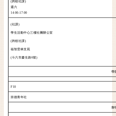
(跨校社課)
週六
14:00-17:00
(社課)
學生活動中心三樓社團辦公室
(跨校社課)
福智雲林支苑
(斗六市慶生路6號)
帶
F10
崇德青年社
詹