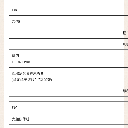
F04
喜信社
楊
周
週四
19:00-21:00
真耶穌教會虎尾教會
(虎尾鎮光復路517巷29號)
帶
F05
大願佛學社