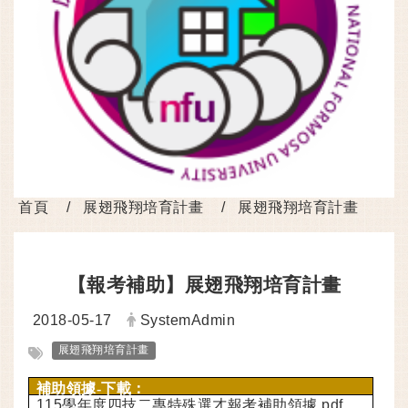
首頁
展翅飛翔培育計畫
展翅飛翔培育計畫
【報考補助】展翅飛翔培育計畫
日期：
發布者：
2018-05-17
SystemAdmin
標籤：
展翅飛翔培育計畫
補助領據-下載：
115學年度四技二專特殊選才報考補助領據.pdf