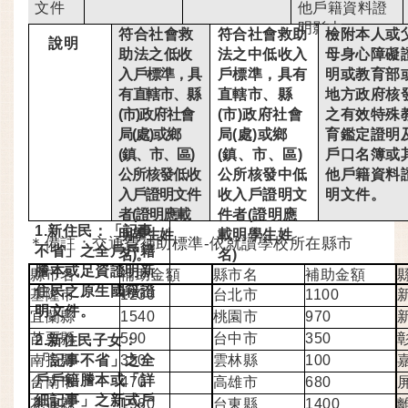
文件
他戶籍資料證
明影本
符合社會救
符合社會救助
檢附本人或
說明
助法之
低收
法之中低收入
母身心障礙
入戶標準，具
戶標準，具有
明或教育部
有
直轄市、縣
直轄市、縣
地方政府核
(市)政府社會
(市)政府社會
之有效特殊
局(處)或鄉
局(處)或鄉
育鑑定證明
(鎮、市、區)
(鎮、市、區)
戶口名簿或
公所核發低收
公所核發中低
他戶籍資料
入戶證明文件
收入戶證明文
明文件。
者(證明應載
件者(證明應
1.新住民：「記事
明學生姓
載明學生姓
＊
備註：交通費補助標準-依就讀學校所在縣市
不省」之全戶戶籍
名)。
名)
謄本或足資證明新
縣市名
補助金額
縣市名
補助金額
住民之原生國籍證
基隆市
1230
台北市
1100
明文件。
宜蘭縣
1540
桃園市
970
苗栗縣
590
台中市
350
2.新住民子女：
「記事不省」之全
南投縣
350
雲林縣
100
戶戶籍謄本或「詳
台南市
470
高雄市
680
細記事」之新式戶
花蓮縣
1980
台東縣
1400