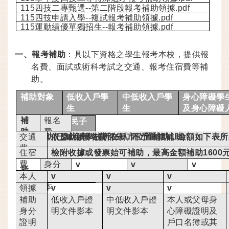
115四技二專甄選--第二階段報考補助領據.pdf
115四技申請入學--複試報考補助領據.pdf
115運動績優單獨招生--報考補助領據.pdf
一、
報考補助
：具以下資格之學生報考本校，提供報
名費、面試或術科考試之交通、報考住宿費等補
助。
補助對象
低收入戶學
中低收入戶學
身心障礙學
生
生
及身心障礙
士子女
補
報名
新住民及新住民子
助
費
女
全額補助(已減免報名費部分，不予重複補助)
交通
依原就讀學校所在縣市位置補助，金額如下表所
項
費
住宿
檢附收據或發票始可補助，最高金額補助1600
目
費
身分
v
v
v
所
證影
v
本人
v
v
v
需
本
存摺
領據
v
v
v
檢
影本
正本
補助
低收入戶證
中低收入戶證
本人或父母身
附
身分
明文件影本
明文件影本
心障礙證明及
文
證明
戶口名簿或其
件