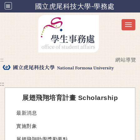
國立虎尾科技大學-學務處
Toggl
:::
網站導覽
跳到主要內容
:::
展翅飛翔培育計畫 Scholarship
最新消息
實施對象
展翅飛翔助學獎勵要點