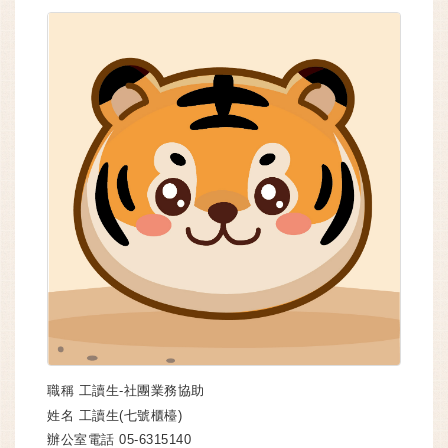
職稱
工讀生-社團業務協助
姓名
工讀生(七號櫃檯)
辦公室電話
05-6315140