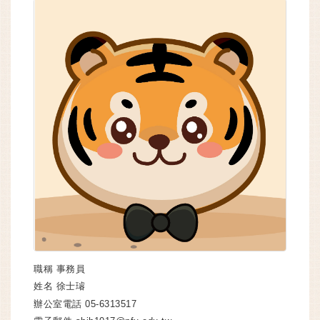
職稱
事務員
姓名
徐士璿
辦公室電話
05-6313517