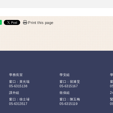
Print this page
e
學務長室
學安組
窗口：黃光瑞
窗口：留濰旻
05-6315138
05-6315167
0
課外組
衛保組
2
窗口：徐士璿
窗口：陳玉梅
05-6313517
05-6315119
0