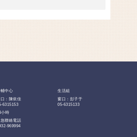
學輔中心
生活組
窗口：陳依佳
窗口：彭子于
5-6315153
05-6315133
4小時
緊急聯絡電話
932-969994