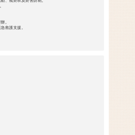
活動、戒菸班及菸害防制。
。
經辦。
緊急救護支援。
。