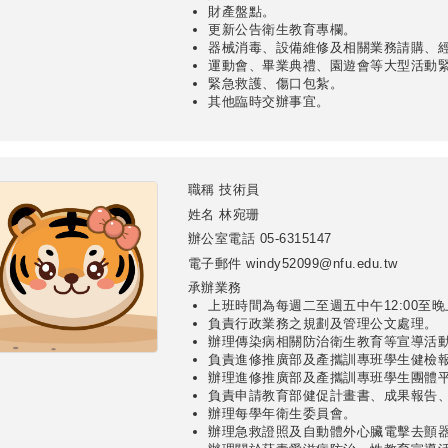
財產盤點。
更新公告衛生教育專欄。
器械消毒、設備維修及相關業務請購、
運動會、畢業典禮、園遊會等大型活動緊
緊急救護、傷口包紮。
其他臨時交辦事宜。
職稱
技術員
姓名
林宛珊
辦公室電話
05-6315147
電子郵件
windy52099@nfu.edu.tw
承辦業務
上班時間為每週二至週五中午12:00至晚上21:
負責行政業務之規劃及管理公文處理。
辦理傳染病相關防治衛生教育等宣導活
負責進修推廣部及產攜訓專班學生健檢
辦理進修推廣部及產攜訓專班學生團體
負責申請教育部健促計畫書、成果報告
辦理每學年衛生委員會。
辦理急救證照及自動體外心臟電擊去顫