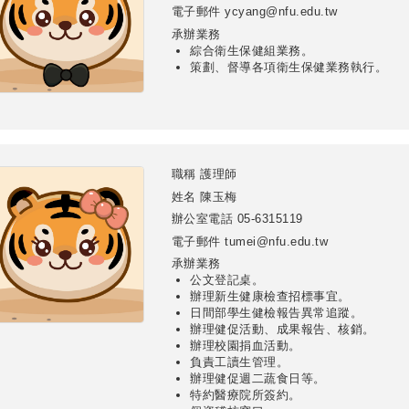
電子郵件
ycyang@nfu.edu.tw
承辦業務
綜合衛生保健組業務。
策劃、督導各項衛生保健業務執行。
職稱
護理師
姓名
陳玉梅
辦公室電話
05-6315119
電子郵件
tumei@nfu.edu.tw
承辦業務
公文登記桌。
辦理新生健康檢查招標事宜。
日間部學生健檢報告異常追蹤。
辦理健促活動、成果報告、核銷。
辦理校園捐血活動。
負責工讀生管理。
辦理健促週二蔬食日等。
特約醫療院所簽約。