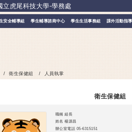
國立虎尾科技大學-學務處
跳到主要內容
生安全輔導組
學生輔導諮商中心
學生生活事務組
課外活動指
衛生保健組
人員執掌
衛生保健組
職稱
組長
姓名
楊源昌
辦公室電話
05-6315151