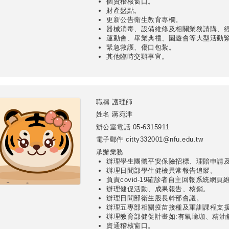
個資稽核窗口。
財產盤點。
更新公告衛生教育專欄。
器械消毒、設備維修及相關業務請購、
運動會、畢業典禮、園遊會等大型活動緊
緊急救護、傷口包紮。
其他臨時交辦事宜。
職稱
護理師
姓名
蔣宛津
辦公室電話
05-6315911
電子郵件
citty332001@nfu.edu.tw
承辦業務
辦理學生團體平安保險招標、理賠申請
辦理日間部學生健檢異常報告追蹤。
負責covid-19確診者自主回報系統網頁
辦理健促活動、成果報告、核銷。
辦理日間部衛生股長幹部會議。
辦理五專部相關疫苗接種及軍訓課程支
辦理教育部健促計畫如:有氧瑜珈、精油
資通稽核窗口。