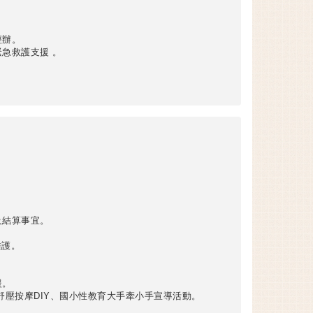
經辦。
急救護支援 。
及結算事宜。
維護。
援。
舒壓按摩DIY、國小性教育大手牽小手宣導活動。