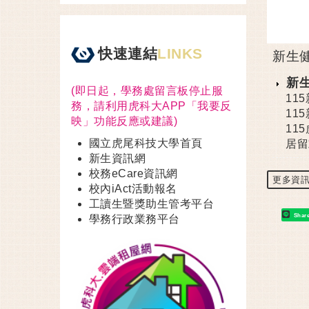
快速連結
LINKS
新生
新
(即日起，學務處留言板停止服
11
務，請利用虎科大APP「我要反
11
映」功能反應或建議)
11
國立虎尾科技大學首頁
居留
新生資訊網
校務eCare資訊網
更多資
校內iAct活動報名
工讀生暨獎助生管考平台
Shar
學務行政業務平台