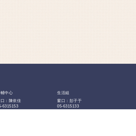
學輔中心
生活組
窗口：陳依佳
窗口：彭子于
5-6315153
05-6315133
4小時
緊急聯絡電話
932-969994