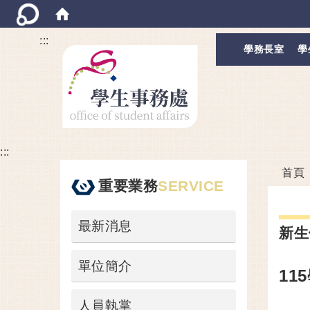
:::
學務長室
學
:::
首頁
重要業務
SERVICE
最新消息
新生
單位簡介
11
人員執掌