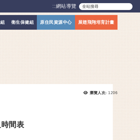
:::
網站導覽
導組
衛生保健組
原住民資源中心
展翅飛翔培育計畫
瀏覽次數：
瀏覽人次:
1206
及時間表