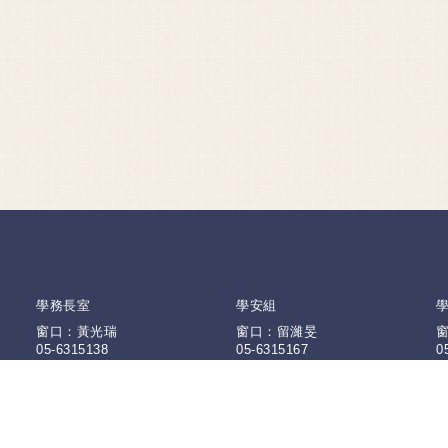
學務長室
學安組
窗口：黃光瑞
窗口：留濰旻
05-6315138
05-6315167
0
課外組
衛保組
2
窗口：徐士璿
窗口：陳玉梅
05-6313517
05-6315119
0