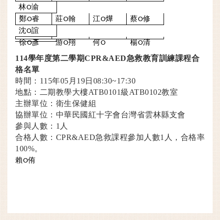
林
渝
O
鄭
睿
莊
翰
江
燁
蔡
修
O
O
O
O
沈
誼
O
徐
彥
游
翔
何
楊
清
O
O
O
O
114
學年度第二學期CPR&AED急救教育訓練課程合
格名單
時間：115年05月19日08:30~17:30
地點：二期教學大樓ATB0101級ATB0102教室
主辦單位：衛生保健組
協辦單位：中華民國紅十字會台灣省雲林縣支會
參與人數：1人
合格人數：CPR&AED急救課程參加人數1人，合格率
100%。
賴
侑
O