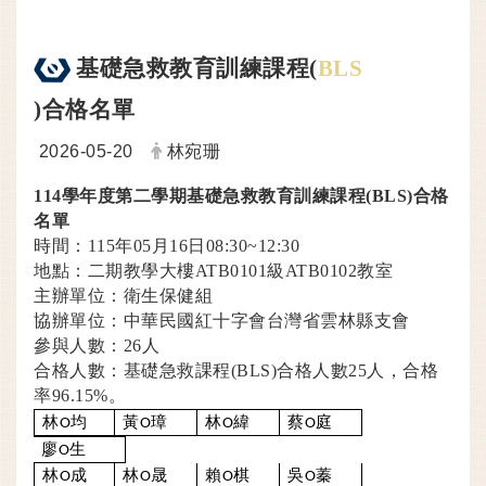
基礎急救教育訓練課程(
BLS
)合格名單
日期：
發布者：
2026-05-20
林宛珊
114
學年度第二學期基礎急救教育訓練課程(BLS)合格
名單
時間：115年05月16日08:30~12:30
地點：二期教學大樓ATB0101級ATB0102教室
主辦單位：衛生保健組
協辦單位：中華民國紅十字會台灣省雲林縣支會
參與人數：26人
合格人數：基礎急救課程(BLS)合格人數25人，合格
率96.15%。
林
均
黃
璋
林
緯
蔡
庭
O
O
O
O
廖
生
O
林
成
林
晟
賴
棋
吳
蓁
O
O
O
O