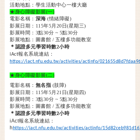
活動地點：
學生活動中心一樓大廳
★身心障礙影展
(
一
)
電影名稱：
(
情緒障礙)
深海
影展日期：115年5月20日(星期三)
影展時間：
3
點
30
分
~ 5
點
30
分
影展地點：圖書館
/
五樓多功能教室
＊
認證多元學習時數2
小時
iAct報名系統連結：
https://iact.nfu.edu.tw/activities/actinfo/021655d8d7fda
★身心障礙影展
(
二
)
電影名稱：
(
肢障)
無名指
影展日期：115年5月21日(星期四)
影展時間：
3
點
30
分
~ 5
點
30
分
影展地點：圖書館
/
五樓多功能
教室
＊
認證多元學習時數
小時
2
iAct報名系統連結：
h
https://iact.nfu.edu.tw/activities/actinfo/15d82ceb981d