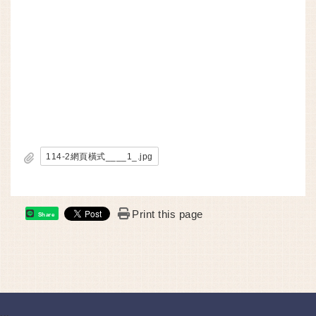
114-2網頁橫式____1_.jpg
Print this page
Share