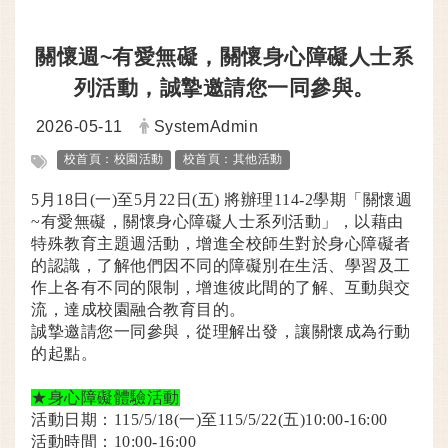
關懷週~有愛無礙，關懷身心障礙人士系
列活動，誠摯邀請您一同參與。
日期：
發布者：
2026-05-11
SystemAdmin
標籤：
校首頁：校園活動
校首頁：其他活動
5月18日(一)至5月22日(五) 將辦理114-2學期「關懷週
~有愛無礙，關懷身心障礙人士系列活動」，以藉由
特殊教育主題週活動，增進全校師生對於身心障礙者
的認識，了解他們因不同的障礙別在生活、學習及工
作上各有不同的限制，增進彼此間的了解、互動與交
流，達成校園融合教育目的。
誠摯邀請您一同參與，從理解出發，讓關懷成為行動
的起點。
★身心障礙體驗活動
活動日期：
115/5/18(一)至115/5/22(五)10:00-16:00
活動時間：10:00-16:00