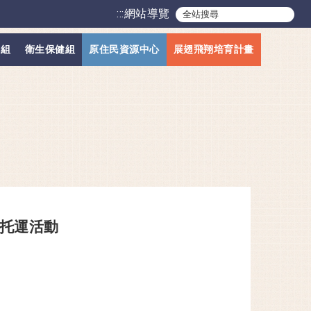
:::
網站導覽
導組
衛生保健組
原住民資源中心
展翅飛翔培育計畫
車托運活動