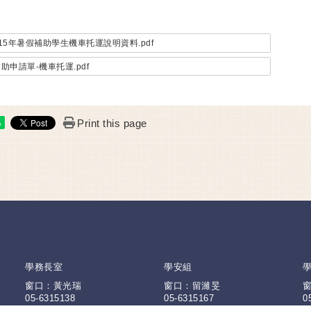
15年暑假補助學生機車托運說明資料.pdf
助申請單-機車托運.pdf
Print this page
e
學務長室
學安組
窗口：黃光瑞
窗口：留濰旻
05-6315138
05-6315167
0