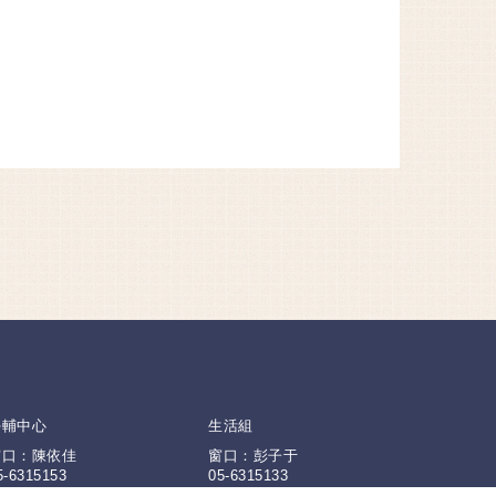
學輔中心
生活組
窗口：陳依佳
窗口：彭子于
5-6315153
05-6315133