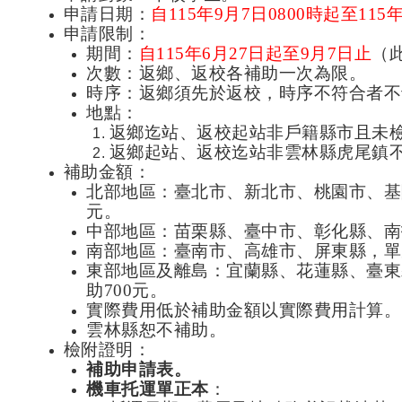
申請日期：
自
115
年
9
月
7
日
0800
時起至
115
申請限制：
期間：
自
115
年
6
月
27
日起至
9
月
7
日止
（
次數：返鄉、返校各補助一次為限。
時序：返鄉須先於返校，時序不符合者不
地點：
返鄉迄站、返校起站非戶籍縣市且未
返鄉起站、返校迄站非雲林縣虎尾鎮
補助金額：
北部地區：臺北市、新北市、桃園市、基
元。
中部地區：苗栗縣、臺中市、彰化縣、南
南部地區：臺南市、高雄市、屏東縣，單
東部地區及離島：宜蘭縣、花蓮縣、臺東
助
700
元。
實際費用低於補助金額以實際費用計算。
雲林縣恕不補助。
檢附證明：
補助申請表。
機車托運單正本
：