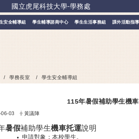
國立虎尾科技大學-學務處
跳到主要內容
生安全輔導組
學生輔導諮商中心
學生生活事務組
課外活動指
學務長室
學生安全輔導組
115年暑假補助學生機
：
發布者：
-06-03
黃議陣
年
暑假
補助學生
機車托運
說明
申請對象：本校學生。