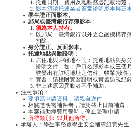
托運日期、費用及地點務必記載清楚
影本須請托運業者簽章證明影本與正
學生證正面影本。
郵局或臺灣銀行存簿影本
：
須為本人持有。
以郵局、臺灣銀行以外之金融機構存
扣除。
身分證正、反面影本。
托運地點異動證明
：
居住地與戶籍地不同：托運地點與身
證明文件。如：戶口名簿影本或三個
號發出有註明地址之信件、帳單
(
收件
實習：請檢附實習證明或實習訪視紀
非上述原因異動者不予補助。
注意事項：
要填寫申請資料，請親自送件。
相關證明需補件者，請於截止日前補齊，
本案補助經費用鑿時，停止受理申請。
所得類別：
92
其他所得
。
承辦人：學生事務處學生安全輔導組黃先生