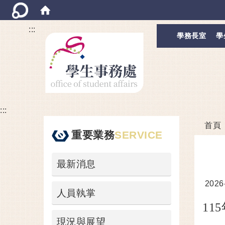
:::
學務長室
學
:::
首頁
重要業務
SERVICE
最新消息
日期
2026
人員執掌
115
現況與展望