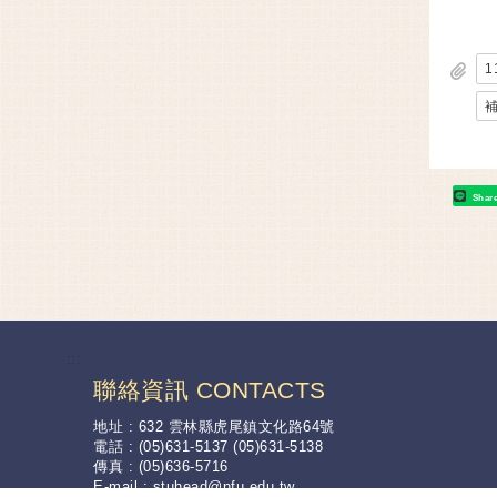
1
補
Shar
:::
聯絡資訊 CONTACTS
地址 : 632 雲林縣虎尾鎮文化路64號
電話 : (05)631-5137 (05)631-5138
傳真 : (05)636-5716
E-mail :
stuhead@nfu.edu.tw