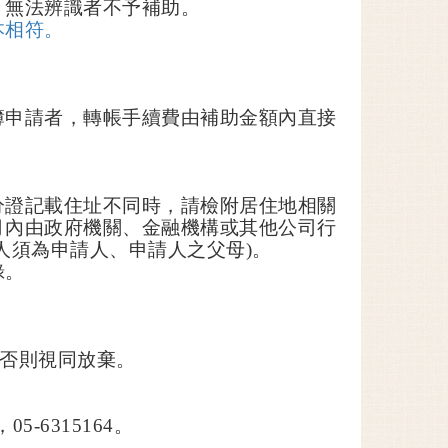
，無法辨識者不予補助。
本相符。
簿申請者，轉帳手續費由補助金額內直接
分證記載住址不同時，請檢附居住地相關
月內由政府機關、金融機構或其他公司行
人須為申請人、申請人之父母
)
。
錄。
否則視同放棄
。
，
05-6315164
。